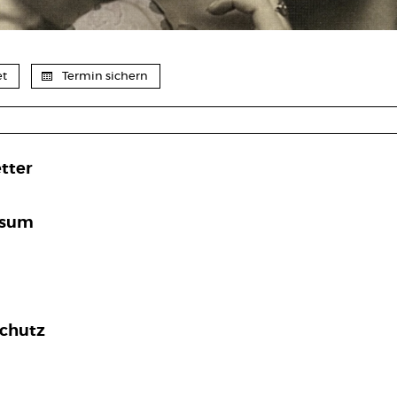
et
Termin sichern
tter
ssum
chutz