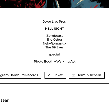
Jever Live Pres.
HELL NIGHT
Zombeast
The Other
Nek+Romantix
The 69 Eyes
special:
Photo Booth + Walking Act
agram Hamburg Records
Ticket
Termin sichern
tter