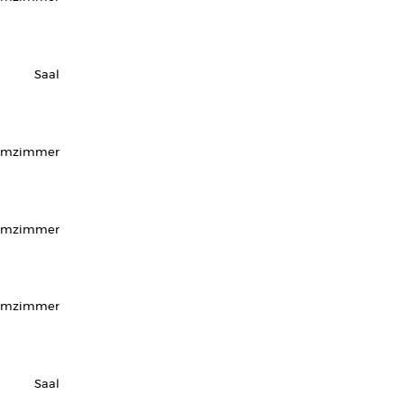
Saal
rmzimmer
rmzimmer
urmzimmer
Saal