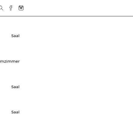
Saal
rmzimmer
Saal
Saal