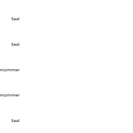
Saal
Saal
urmzimmer
rmzimmer
Saal