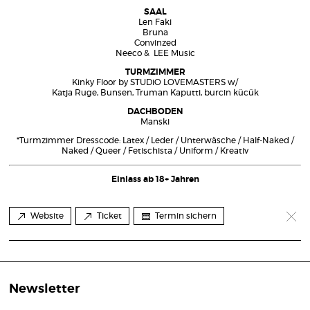
SAAL
Len Faki
Bruna
Convinzed
Neeco & LEE Music
TURMZIMMER
Kinky Floor by STUDiO LOVEMASTERS w/
Katja Ruge, Bunsen, Truman Kaputti, burcin kücük
DACHBODEN
Manski
*Turmzimmer Dresscode: Latex / Leder / Unterwäsche / Half-Naked /
Naked / Queer / Fetischista / Uniform / Kreativ
Einlass ab 18+ Jahren
Website
Ticket
Termin sichern
Newsletter