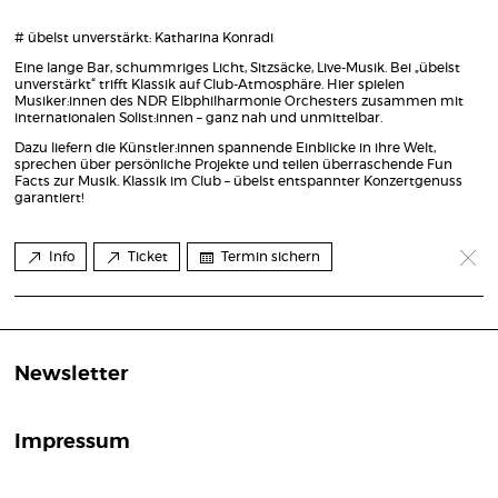
# übelst unverstärkt: Katharina Konradi
Eine lange Bar, schummriges Licht, Sitzsäcke, Live-Musik. Bei „übelst
unverstärkt“ trifft Klassik auf Club-Atmosphäre. Hier spielen
Musiker:innen des NDR Elbphilharmonie Orchesters zusammen mit
internationalen Solist:innen – ganz nah und unmittelbar.
Dazu liefern die Künstler:innen spannende Einblicke in ihre Welt,
sprechen über persönliche Projekte und teilen überraschende Fun
Facts zur Musik. Klassik im Club – übelst entspannter Konzertgenuss
garantiert!
Info
Ticket
Termin sichern
Newsletter
Impressum