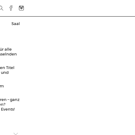
Saal
r alle
esselnden
en Titel
s und
im
eren – ganz
en?
 Events!