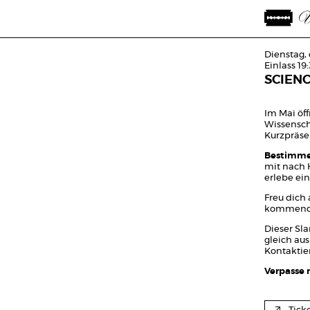
Dienstag,
Einlass 19
SCIEN
Im Mai öff
Wissensch
Kurzpräse
Bestimme
mit nach 
erlebe ei
Freu dich 
kommenden
Dieser Sla
gleich aus
Kontaktie
Verpasse 