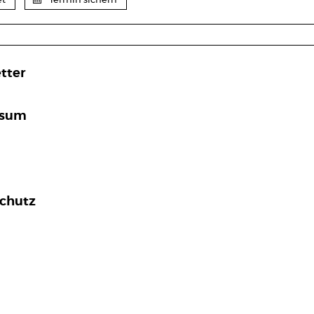
et
Termin sichern
tter
ssum
chutz