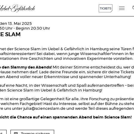
 den 13. Mai 2025
:30 Uhr - Beginn 20:30 Uhr
CE SLAM
net der Science Slam im Uebel & Gefährlich in Hamburg seine Türen fü
aftsinteressierten! Sei dabei, wenn junge Wissenschaftler*innen in f
ntationen ihre Geschichten und innovativen Experimente vorstellen.
 den Slammy des Abends!
Mit deiner Stimme entscheidest du, wer d
Hause nehmen darf. Lade deine Freunde ein, sichere dir deine Ticket
nen Abend voller neuer Erkenntnisse und spannender Unterhaltung!
auf eine Nacht, in der Wissenschaft und Spaß aufeinandertreffen – be
 Science Slam im Uebel & Gefährlich in Hamburg!
m ist eine großartige Gelegenheit für alle, ihre Forschung zu präsenti
 welchem Fachgebiet! Hast du Interesse, selbst auf der Bühne zu steh
re uns unter
julia@scienceslam.de
und werde Teil dieses aufregenden
nicht die Chance auf einen spannenden Abend beim Science Slam!