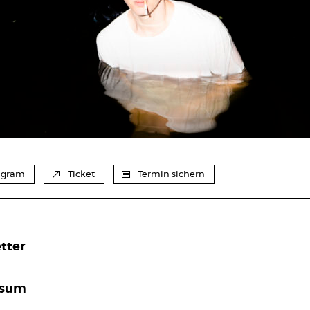
agram
Ticket
Termin sichern
tter
ssum