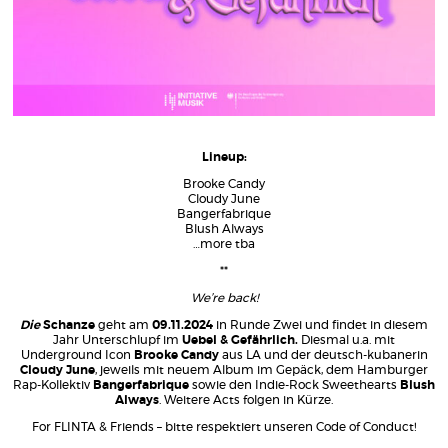
Lineup:
Brooke Candy
Cloudy June
Bangerfabrique
Blush Always
…more tba
**
We’re back!
Die
Schanze
geht am
09.11.2024
in Runde Zwei und findet in diesem
Jahr Unterschlupf im
Uebel & Gefährlich.
Diesmal u.a. mit
Underground Icon
Brooke Candy
aus LA und der deutsch-kubanerin
Cloudy June
, jeweils mit neuem Album im Gepäck, dem Hamburger
Rap-Kollektiv
Bangerfabrique
sowie den Indie-Rock Sweethearts
Blush
Always
. Weitere Acts folgen in Kürze.
For FLINTA & Friends – bitte respektiert unseren Code of Conduct!