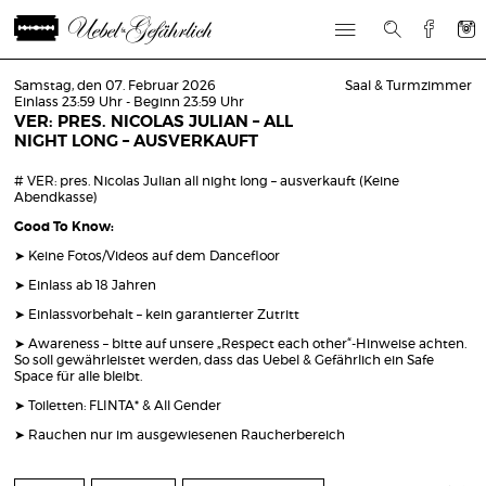
Samstag, den 07. Februar 2026
Saal & Turmzimmer
Einlass 23:59 Uhr - Beginn 23:59 Uhr
VER: PRES. NICOLAS JULIAN – ALL
NIGHT LONG – AUSVERKAUFT
# VER: pres. Nicolas Julian all night long – ausverkauft (Keine
Abendkasse)
Good To Know:
➤ Keine Fotos/Videos auf dem Dancefloor
➤ Einlass ab 18 Jahren
➤ Einlassvorbehalt – kein garantierter Zutritt
➤ Awareness – bitte auf unsere „Respect each other“-Hinweise achten.
So soll gewährleistet werden, dass das Uebel & Gefährlich ein Safe
Space für alle bleibt.
➤ Toiletten: FLINTA* & All Gender
➤ Rauchen nur im ausgewiesenen Raucherbereich