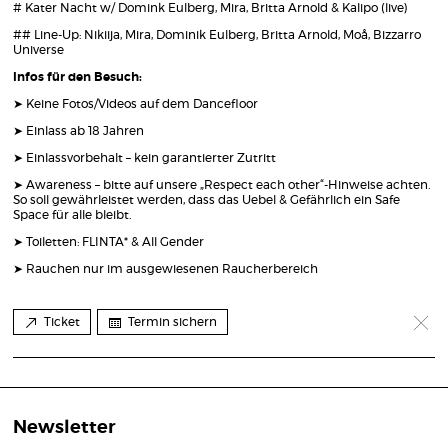
# Kater Nacht w/ Domink Eulberg, Mira, Britta Arnold & Kalipo (live)
## Line-Up: Nikiija, Mira, Dominik Eulberg, Britta Arnold, Moå, Bizzarro
Universe
Infos für den Besuch:
➤ Keine Fotos/Videos auf dem Dancefloor
➤ Einlass ab 18 Jahren
➤ Einlassvorbehalt – kein garantierter Zutritt
➤ Awareness – bitte auf unsere „Respect each other“-Hinweise achten.
So soll gewährleistet werden, dass das Uebel & Gefährlich ein Safe
Space für alle bleibt.
➤ Toiletten: FLINTA* & All Gender
➤ Rauchen nur im ausgewiesenen Raucherbereich
Ticket
Termin sichern
Newsletter