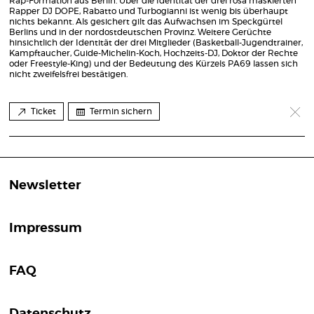
Rap-Formation aus Berlin. Über die Identität der drei rosa maskierten
Rapper DJ DOPE, Rabatto und Turbogianni ist wenig bis überhaupt
nichts bekannt. Als gesichert gilt das Aufwachsen im Speckgürtel
Berlins und in der nordostdeutschen Provinz. Weitere Gerüchte
hinsichtlich der Identität der drei Mitglieder (Basketball-Jugendtrainer,
Kampftaucher, Guide-Michelin-Koch, Hochzeits-DJ, Doktor der Rechte
oder Freestyle-King) und der Bedeutung des Kürzels PA69 lassen sich
nicht zweifelsfrei bestätigen.
Ticket
Termin sichern
Newsletter
Impressum
FAQ
Datenschutz