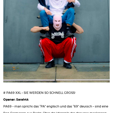
# PA69 XXL – SIE WERDEN SO SCHNELL GROSS!
Opener:
Sarah4k
PA69 – man spricht das “PA” englisch und das “69” deutsch – sind eine