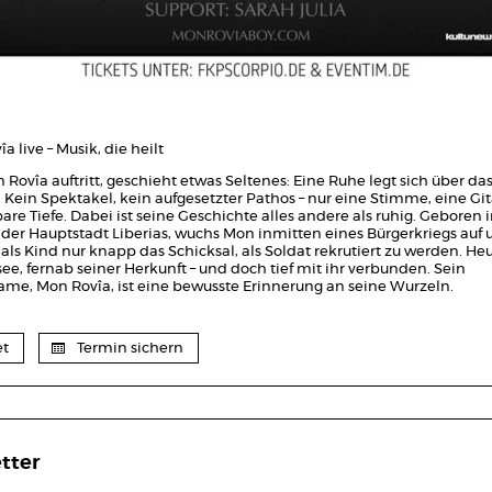
a live – Musik, die heilt
ovîa auftritt, geschieht etwas Seltenes: Eine Ruhe legt sich über da
 Kein Spektakel, kein aufgesetzter Pathos – nur eine Stimme, eine Gi
are Tiefe. Dabei ist seine Geschichte alles andere als ruhig. Geboren 
 der Hauptstadt Liberias, wuchs Mon inmitten eines Bürgerkriegs auf 
als Kind nur knapp das Schicksal, als Soldat rekrutiert zu werden. Heu
ee, fernab seiner Herkunft – und doch tief mit ihr verbunden. Sein
ame, Mon Rovîa, ist eine bewusste Erinnerung an seine Wurzeln.
et
Termin sichern
tter