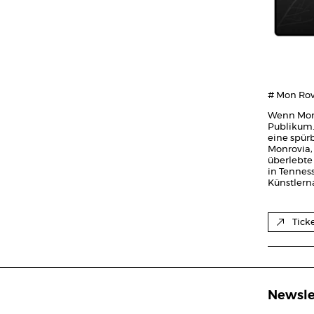
# Mon Rovî
Wenn Mon R
Publikum.
eine spürb
Monrovia,
überlebte 
in Tenness
Künstlern
Tick
Newsle