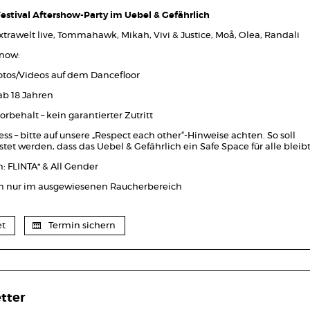
estival Aftershow-Party im Uebel & Gefährlich
xtrawelt live, Tommahawk, Mikah, Vivi & Justice, Moå, Olea, Randali
now:
otos/Videos auf dem Dancefloor
ab 18 Jahren
orbehalt – kein garantierter Zutritt
s – bitte auf unsere „Respect each other“-Hinweise achten. So soll
tet werden, dass das Uebel & Gefährlich ein Safe Space für alle bleibt
n: FLINTA* & All Gender
 nur im ausgewiesenen Raucherbereich
et
Termin sichern
tter