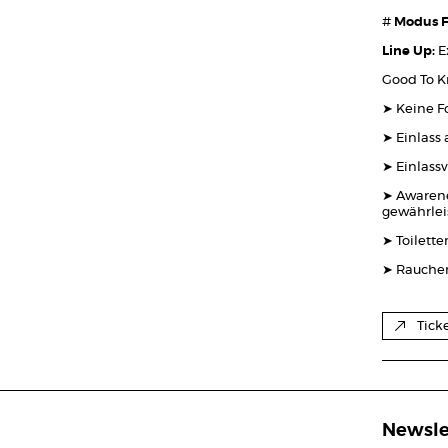
#
Modus F
Line Up:
E
Good To K
➤ Keine F
➤ Einlass 
➤ Einlassv
➤ Awarenes
gewährleis
➤ Toilette
➤ Rauchen
Tick
Newsle