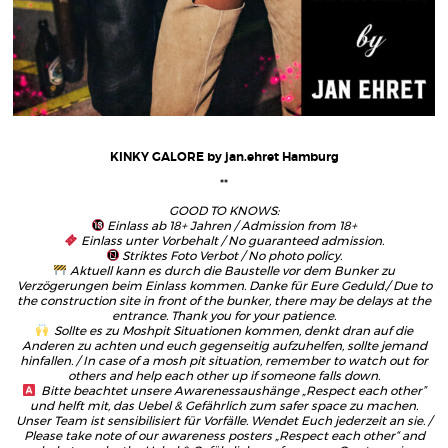
KINKY GALORE by jan.ehret
Hamburg
**
GOOD TO KNOWS:
Einlass ab 18+ Jahren / Admission from 18+
Einlass unter Vorbehalt / No guaranteed admission.
Striktes Foto Verbot / No photo policy.
Aktuell kann es durch die Baustelle vor dem Bunker zu
Verzögerungen beim Einlass kommen. Danke für Eure Geduld./ Due to
the construction site in front of the bunker, there may be delays at the
entrance. Thank you for your patience.
Sollte es zu Moshpit Situationen kommen, denkt dran auf die
Anderen zu achten und euch gegenseitig aufzuhelfen, sollte jemand
hinfallen. / In case of a mosh pit situation, remember to watch out for
others and help each other up if someone falls down.
Bitte beachtet unsere Awarenessaushänge „Respect each other”
und helft mit, das Uebel & Gefährlich zum safer space zu machen.
Unser Team ist sensibilisiert für Vorfälle. Wendet Euch jederzeit an sie. /
Please take note of our awareness posters „Respect each other“ and