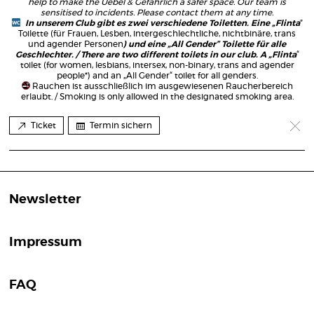
help to make the Uebel & Gefährlich a safer space. Our team is
sensitised to incidents. Please contact them at any time.
In unserem Club gibt es zwei verschiedene Toiletten. Eine „Flinta
”
Toilette (für Frauen, Lesben, intergeschlechtliche, nichtbinäre, trans
und agender Personen
) und eine „All Gender” Toilette für alle
Geschlechter. / There are two different toilets in our club. A „Flinta
“
toilet (for women, lesbians, intersex, non-binary, trans and agender
people*) and an „All Gender“ toilet for all genders.
Rauchen ist ausschließlich im ausgewiesenen Raucherbereich
erlaubt. / Smoking is only allowed in the designated smoking area.
Ticket
Termin sichern
Newsletter
Impressum
FAQ