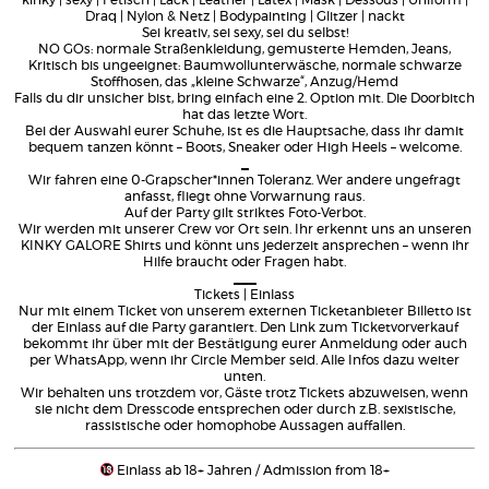
Draq | Nylon & Netz | Bodypainting | Glitzer | nackt
Sei kreativ, sei sexy, sei du selbst!
NO GOs: normale Straßenkleidung, gemusterte Hemden, Jeans,
Kritisch bis ungeeignet: Baumwollunterwäsche, normale schwarze
Stoffhosen, das „kleine Schwarze“, Anzug/Hemd
Falls du dir unsicher bist, bring einfach eine 2. Option mit. Die Doorbitch
hat das letzte Wort.
Bei der Auswahl eurer Schuhe, ist es die Hauptsache, dass ihr damit
bequem tanzen könnt – Boots, Sneaker oder High Heels – welcome.
_
Wir fahren eine 0-Grapscher*innen Toleranz. Wer andere ungefragt
anfasst, fliegt ohne Vorwarnung raus.
Auf der Party gilt striktes Foto-Verbot.
Wir werden mit unserer Crew vor Ort sein. Ihr erkennt uns an unseren
KINKY GALORE Shirts und könnt uns jederzeit ansprechen – wenn ihr
Hilfe braucht oder Fragen habt.
___
Tickets | Einlass
Nur mit einem Ticket von unserem externen Ticketanbieter Billetto ist
der Einlass auf die Party garantiert. Den Link zum Ticketvorverkauf
bekommt ihr über mit der Bestätigung eurer Anmeldung oder auch
per WhatsApp, wenn ihr Circle Member seid. Alle Infos dazu weiter
unten.
Wir behalten uns trotzdem vor, Gäste trotz Tickets abzuweisen, wenn
sie nicht dem Dresscode entsprechen oder durch z.B. sexistische,
rassistische oder homophobe Aussagen auffallen.
Einlass ab 18+ Jahren / Admission from 18+