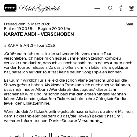
Freitag, den 13. März 2026
Saal
Einlass 19:00 Uhr - Beginn 20:00 Uhr
KARATE ANDI – VERSCHOBEN
# KARATE ANDI – Tour 2026
„Grüßt euch. Ich muss leider schweren Herzens meine Tour
verschieben. Ich habe mich letztes Jahr einfach zeitlich komplett
verzockt und dachte, dass ich es noch schaffe mein neues Album noch
vor der Tour zu releasen. Da das ja offensichtlich leider nicht geklappt
hat, hätte ich auf der Tour fast keine neuen Songs spielen können.
Es tut mir wirklich für alle leid, die schon Pläne gemacht und auf die
Shows gefreut haben. Als kleinen Trost kann ich euch aber verkünden,
dass mein neues Album „Wendekreis des Jaguars“ dieses Jahr
erscheinen wird und ihr schon bald mit den ersten Singles rechnen
könnt. Alle bereits gekauften Tickets behalten ihre Gültigkeit für die
jeweiligen Ersatztermine.
Wenn du dein/e Ticket/s online gekauft hast, erhältst du eine E-Mail von
dem Ticketanbieter, bei dem du das/die Ticket/s gekauft hast, mit
weiteren Informationen. Danke für eurer Verständnis!_
Info
Ticket
Termin sichern