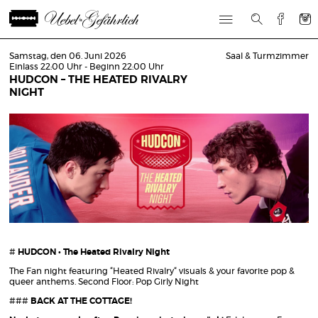
Samstag, den 06. Juni 2026
Saal & Turmzimmer
Einlass 22:00 Uhr - Beginn 22:00 Uhr
HUDCON – THE HEATED RIVALRY
NIGHT
#
HUDCON • The Heated Rivalry Night
The Fan night featuring “Heated Rivalry“ visuals & your favorite pop &
queer anthems. Second Floor: Pop Girly Night
###
BACK AT THE COTTAGE!