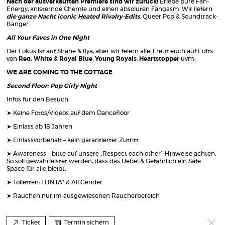
Nach der ausverkauften Premiere sind wir zurück!
Erlebe pure Fan-
Energy, knisternde Chemie und einen absoluten Fangasm. Wir liefern
die ganze Nacht iconic Heated Rivalry-Edits
, Queer Pop & Soundtrack-
Banger.
All Your Faves in One Night
Der Fokus ist auf Shane & Ilya, aber wir feiern alle: Freut euch auf Edits
von
Red, White & Royal Blue
,
Young Royals
,
Heartstopper
uvm.
WE ARE COMING TO THE COTTAGE
Second Floor: Pop Girly Night
Infos für den Besuch:
➤ Keine Fotos/Videos auf dem Dancefloor
➤ Einlass ab 18 Jahren
➤ Einlassvorbehalt – kein garantierter Zutritt
➤ Awareness – bitte auf unsere „Respect each other“-Hinweise achten.
So soll gewährleistet werden, dass das Uebel & Gefährlich ein Safe
Space für alle bleibt.
➤ Toiletten: FLINTA* & All Gender
➤ Rauchen nur im ausgewiesenen Raucherbereich
Ticket
Termin sichern