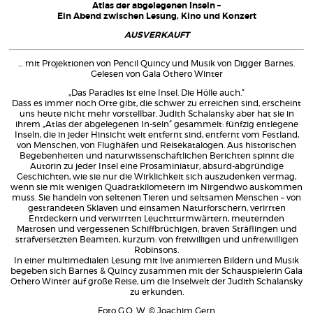
Atlas der abgelegenen Inseln –
Ein Abend zwischen Lesung, Kino und Konzert
AUSVERKAUFT
… mit Projektionen von Pencil Quincy und Musik von Digger Barnes.
Gelesen von Gala Othero Winter
„Das Paradies ist eine Insel. Die Hölle auch.“
Dass es immer noch Orte gibt, die schwer zu erreichen sind, erscheint
uns heute nicht mehr vorstellbar. Judith Schalansky aber hat sie in
ihrem „Atlas der abgelegenen In-seln“ gesammelt: fünfzig entlegene
Inseln, die in jeder Hinsicht weit entfernt sind, entfernt vom Festland,
von Menschen, von Flughäfen und Reisekatalogen. Aus historischen
Begebenheiten und naturwissenschaftlichen Berichten spinnt die
Autorin zu jeder Insel eine Prosaminiatur, absurd-abgründige
Geschichten, wie sie nur die Wirklichkeit sich auszudenken vermag,
wenn sie mit wenigen Quadratkilometern im Nirgendwo auskommen
muss. Sie handeln von seltenen Tieren und seltsamen Menschen – von
gestrandeten Sklaven und einsamen Naturforschern, verirrten
Entdeckern und verwirrten Leuchtturmwärtern, meuternden
Matrosen und vergessenen Schiffbrüchigen, braven Sträflingen und
strafversetzten Beamten, kurzum: von freiwilligen und unfreiwilligen
Robinsons.
In einer multimedialen Lesung mit live animierten Bildern und Musik
begeben sich Barnes & Quincy zusammen mit der Schauspielerin Gala
Othero Winter auf große Reise, um die Inselwelt der Judith Schalansky
zu erkunden.
Foto G.O. W. © Joachim Gern