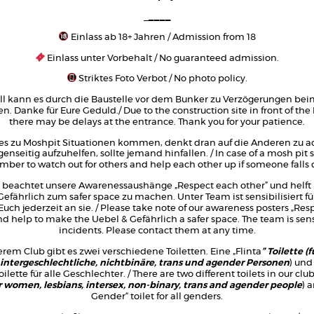
_
____
Einlass ab 18+ Jahren / Admission from 18
Einlass unter Vorbehalt / No guaranteed admission.
Striktes Foto Verbot / No photo policy.
ll kann es durch die Baustelle vor dem Bunker zu Verzögerungen bei
 Danke für Eure Geduld./ Due to the construction site in front of the
there may be delays at the entrance. Thank you for your patience.
 es zu Moshpit Situationen kommen, denkt dran auf die Anderen zu 
enseitig aufzuhelfen, sollte jemand hinfallen. / In case of a mosh pit s
ber to watch out for others and help each other up if someone falls
 beachtet unsere Awarenessaushänge „Respect each other” und helft 
efährlich zum safer space zu machen. Unter Team ist sensibilisiert für
uch jederzeit an sie. / Please take note of our awareness posters „Res
nd help to make the Uebel & Gefährlich a safer space. The team is sens
incidents. Please contact them at any time.
rem Club gibt es zwei verschiedene Toiletten. Eine „Flinta
” Toilette (
 intergeschlechtliche, nichtbinäre, trans und agender Personen
) und
ilette für alle Geschlechter. / There are two different toilets in our club.
or women, lesbians, intersex, non-binary, trans and agender people
) 
Gender“ toilet for all genders.