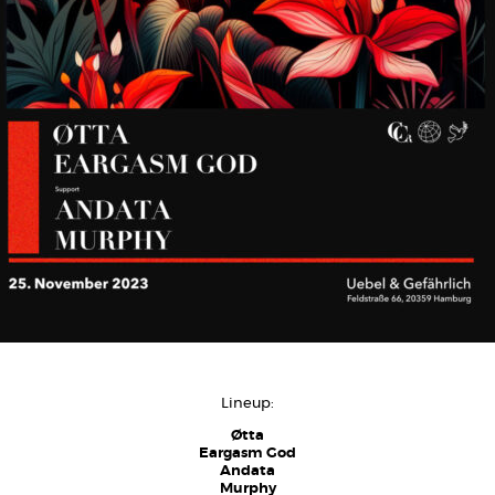
Lineup:
Øtta
Eargasm God
Andata
Murphy