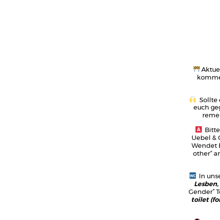
Aktue
kommen.
Sollte
euch geg
remem
Bitte
Uebel & G
Wendet E
other“ a
In unse
Lesben,
Gender” To
toilet (f