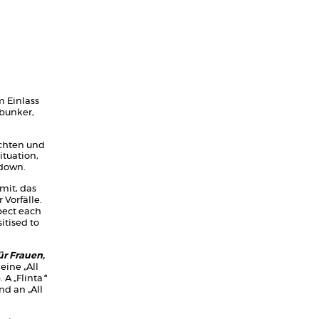
m Einlass
 bunker,
achten und
ituation,
 down.
mit, das
 Vorfälle.
pect each
itised to
für Frauen,
 eine „All
 A „Flinta
“
and an „All