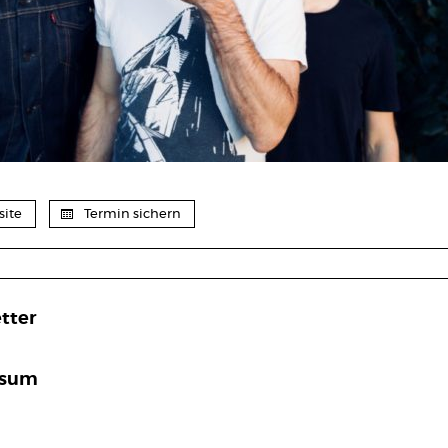
ite
Termin sichern
tter
ssum