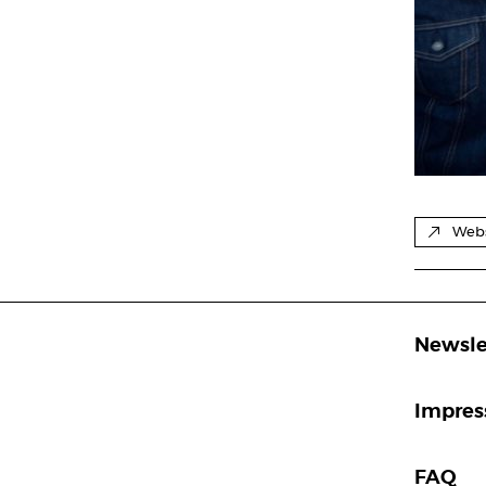
Webs
Newsle
Impre
FAQ