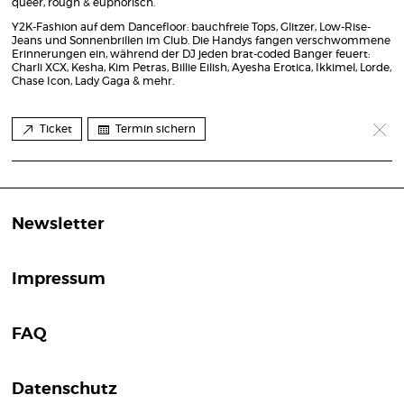
queer, rough & euphorisch.
Y2K-Fashion auf dem Dancefloor: bauchfreie Tops, Glitzer, Low-Rise-
Jeans und Sonnenbrillen im Club. Die Handys fangen verschwommene
Erinnerungen ein, während der DJ jeden brat-coded Banger feuert:
Charli XCX, Kesha, Kim Petras, Billie Eilish, Ayesha Erotica, Ikkimel, Lorde,
Chase Icon, Lady Gaga & mehr.
Ticket
Termin sichern
Newsletter
Impressum
FAQ
Datenschutz