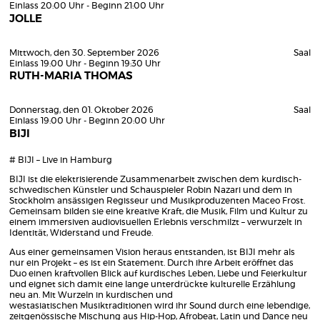
Einlass 20:00 Uhr - Beginn 21:00 Uhr
JOLLE
Mittwoch, den 30. September 2026
Saal
Einlass 19:00 Uhr - Beginn 19:30 Uhr
RUTH-MARIA THOMAS
Donnerstag, den 01. Oktober 2026
Saal
Einlass 19:00 Uhr - Beginn 20:00 Uhr
BIJI
# BIJI – Live in Hamburg
BIJI ist die elektrisierende Zusammenarbeit zwischen dem kurdisch-
schwedischen Künstler und Schauspieler Robin Nazari und dem in
Stockholm ansässigen Regisseur und Musikproduzenten Maceo Frost.
Gemeinsam bilden sie eine kreative Kraft, die Musik, Film und Kultur zu
einem immersiven audiovisuellen Erlebnis verschmilzt – verwurzelt in
Identität, Widerstand und Freude.
Aus einer gemeinsamen Vision heraus entstanden, ist BIJI mehr als
nur ein Projekt – es ist ein Statement. Durch ihre Arbeit eröffnet das
Duo einen kraftvollen Blick auf kurdisches Leben, Liebe und Feierkultur
und eignet sich damit eine lange unterdrückte kulturelle Erzählung
neu an. Mit Wurzeln in kurdischen und
westasiatischen Musiktraditionen wird ihr Sound durch eine lebendige,
zeitgenössische Mischung aus Hip-Hop, Afrobeat, Latin und Dance neu