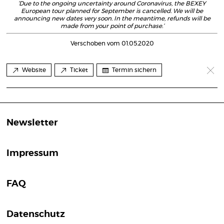
‘Due to the ongoing uncertainty around Coronavirus, the BEXEY
European tour planned for September is cancelled. We will be
announcing new dates very soon. In the meantime, refunds will be
made from your point of purchase.‘
Verschoben vom 01.05.2020
Website
Ticket
Termin sichern
Newsletter
Impressum
FAQ
Datenschutz