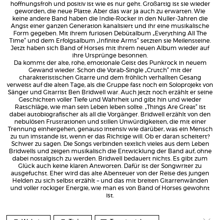
hoffnungsfroh und positiv ist wie es nur geht. Großartig ist sie wieder
geworden, die neue Platte. Aber das war ja auch zu erwarten. Wie
keine andere Band haben die Indie-Rocker in den Nuller-Jahren die
Angst einer ganzen Generation kanalisiert und ihr eine musikalische
Form gegeben. Mit ihrem furiosen Debütalbum „Everything All The
Time“ und dem Erfolgsalbum „Infinite Arms“ setzten sie Meilensteine.
Jetzt haben sich Band of Horses mit ihrem neuen Album wieder auf
ihre Ursprünge besonnen.
Da kommt der alte, rohe, emotionale Geist des Punkrock in neuem
Gewand wieder. Schon die Vorab-Single „Crutch“ mit der
charakteristischen Gitarre und dem fröhlich verhallten Gesang
verweist auf die alten Tage, als die Gruppe fast noch ein Soloprojekt von
Sänger und Gitarrist Ben Bridwell war. Auch jetzt noch erzählt er seine
Geschichten voller Tiefe und Wahrheit und gibt hin und wieder
Ratschläge, wie man sein Leben leben sollte. „Things Are Great“ ist
dabei autobiografischer als all die Vorgänger. Bridwell erzählt von den
nebulösen Frustrationen und stillen Unwürdigkeiten, die mit einer
Trennung einhergehen, genauso intensiv wie darüber, was ein Mensch
zu tun imstande ist, wenn er das Richtige will. Ob er daran scheitert?
Schwer zu sagen. Die Songs verbinden textlich vieles aus dem Leben
Bridwells und zeigen musikalisch die Entwicklung der Band auf, ohne
dabei nostalgisch zu werden. Bridwell bedauert nichts. Es gibt zum
Glück auch keine klaren Antworten. Dafür ist der Songwriter zu
ausgefuchst. Eher wird das alte Abenteuer von der Reise des jungen
Helden zu sich selbst erzählt – und das mit breiten Gitarrenwänden
und voller rockiger Energie, wie man es von Band of Horses gewohnt
ist.