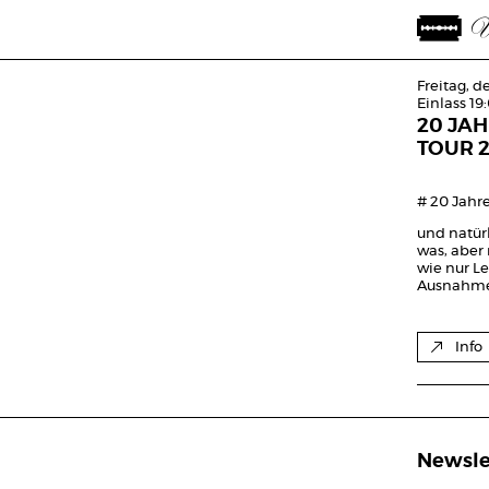
Freitag, d
Einlass 19
20 JAH
TOUR 
# 20 Jahre
und natürl
was, aber 
wie nur Le
Ausnahmezu
Info
Newsle