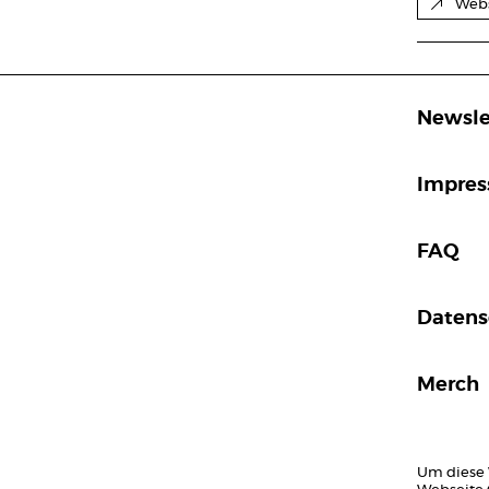
Webs
Newsle
Impre
FAQ
Datens
Merch
Um diese 