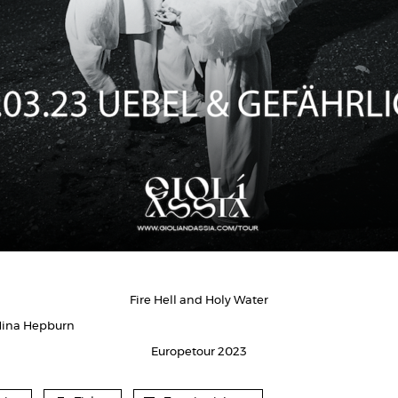
Fire Hell and Holy Water
Nina Hepburn
Europetour 2023