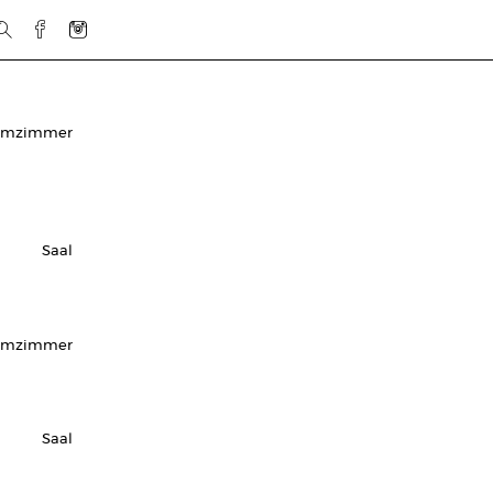
urmzimmer
Saal
rmzimmer
Saal