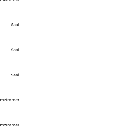
Saal
Saal
Saal
urmzimmer
rmzimmer