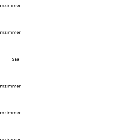
rmzimmer
urmzimmer
Saal
rmzimmer
rmzimmer
urmzimmer