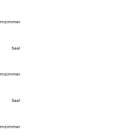
rmzimmer
Saal
rmzimmer
Saal
rmzimmer