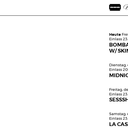
Heute
Fre
Einlass 23
BOMBA
W/ SKI
Dienstag, 
Einlass 2
MIDNI
Freitag, d
Einlass 23
SESSS
Samstag, 
Einlass 23
LA CA